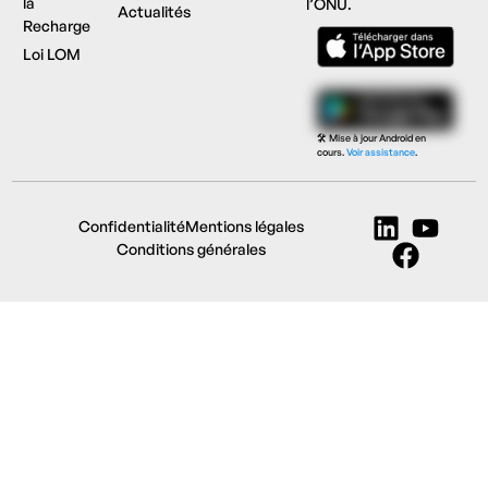
la
l’ONU.
Actualités
Recharge
Loi LOM
🛠️ Mise à jour Android en
cours.
Voir assistance
.
Confidentialité
Mentions légales
Conditions générales