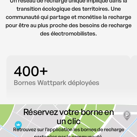
Un réseau de recharge unique impliqué dans la
6
6
transition écologique des territoires. Une
communauté qui partage et monétise la recharge
1
7
7
pour être au plus proche des besoins de recharge
des électromobilistes.
2
8
8
3
9
9
4
0
0
+
Bornes Wattpark déployées
Réservez votre borne en
un clic
Retrouvez sur l’application les bornes de recharge
partagées par la communauté.