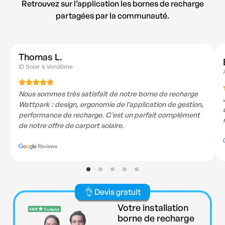
Retrouvez sur l’application les bornes de recharge
partagées par la communauté.
Elodie L.
Adar Villeneuve d'Ascq
J’ai installé 3 bornes Wattpark dans la zone commerciale
dont j’assure la gestion… Nos visiteurs sont ravis de ce
nouveau service.
👌 Devis gratuit
Votre installation
borne de recharge