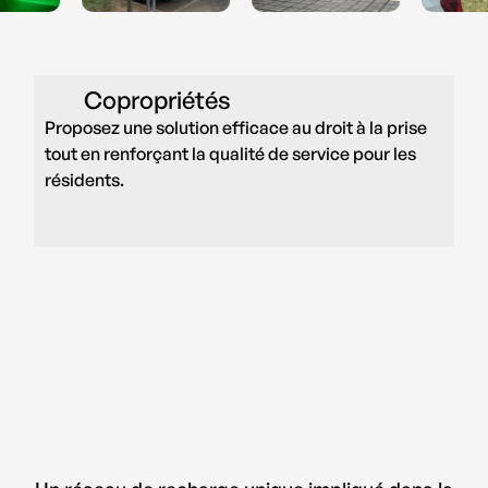
6
6
7
7
8
8
Copropriétés
Proposez une solution efficace au droit à la prise
9
9
tout en renforçant la qualité de service pour les
résidents.
0
0
1
1
2
2
3
3
4
4
5
5