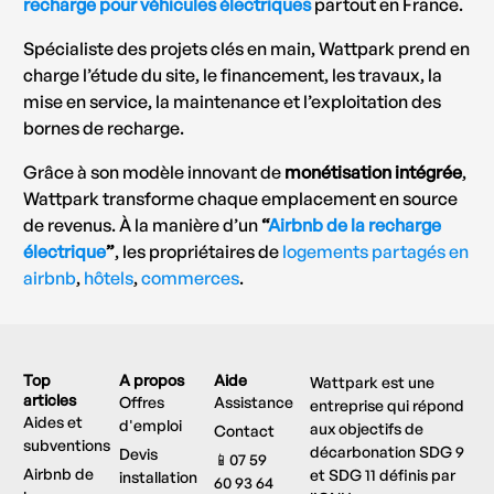
recharge pour véhicules électriques
partout en France.
Spécialiste des projets clés en main, Wattpark prend en
charge l’étude du site, le financement, les travaux, la
mise en service, la maintenance et l’exploitation des
bornes de recharge.
Grâce à son modèle innovant de
monétisation intégrée
,
Wattpark transforme chaque emplacement en source
de revenus. À la manière d’un
“
Airbnb de la recharge
électrique
”
, les propriétaires de
logements partagés en
airbnb
,
hôtels
,
commerces
.
Top
A propos
Aide
Wattpark est une
articles
Offres
Assistance
entreprise qui répond
Aides et
d'emploi
aux objectifs de
Contact
subventions
décarbonation SDG 9
Devis
📱07 59
Airbnb de
et SDG 11 définis par
installation
60 93 64