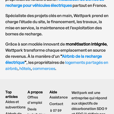
recharge pour véhicules électriques
partout en France.
Spécialiste des projets clés en main, Wattpark prend en
charge l’étude du site, le financement, les travaux, la
mise en service, la maintenance et l’exploitation des
bornes de recharge.
Grâce à son modèle innovant de
monétisation intégrée
,
Wattpark transforme chaque emplacement en source
de revenus. À la manière d’un
“
Airbnb de la recharge
électrique
”
, les propriétaires de
logements partagés en
airbnb
,
hôtels
,
commerces
.
Top
A propos
Aide
Wattpark est une
articles
Offres
Assistance
entreprise qui répond
Aides et
d'emploi
aux objectifs de
Contact
subventions
décarbonation SDG 9
Devis
📱07 59
Airbnb de
et SDG 11 définis par