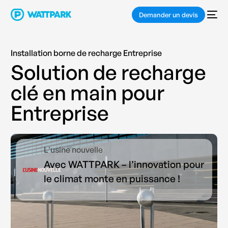
Demander un devis
Installation borne de recharge Entreprise
S
o
l
u
t
i
o
n
d
e
r
e
c
h
a
r
g
e
c
l
é
e
n
m
a
i
n
p
o
u
r
E
n
t
r
e
p
r
i
s
e
L'usine nouvelle
Avec WATTPARK – l’innovation pour
le climat monte en puissance !