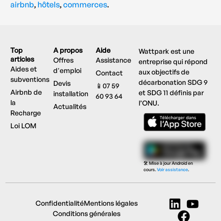
airbnb
,
hôtels
,
commerces
.
Top
A propos
Aide
Wattpark est une
articles
Offres
Assistance
entreprise qui répond
Aides et
d'emploi
aux objectifs de
Contact
subventions
décarbonation SDG 9
Devis
📱07 59
Airbnb de
et SDG 11 définis par
installation
60 93 64
la
l’ONU.
Actualités
Recharge
Loi LOM
🛠️ Mise à jour Android en
cours.
Voir assistance
.
Confidentialité
Mentions légales
Demander un devis
Conditions générales