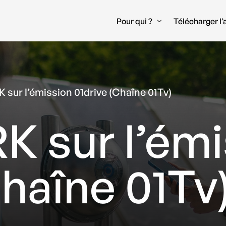
Pour qui ?
Télécharger l
Recharge à Domicile
sur l’émission 01drive (Chaîne 01Tv)
Recharge en Entreprise
Recharge en Hôtel et C
 sur l’émi
Chaîne 01Tv