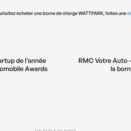
ouhaitez acheter une borne de charge WATTPARK, faites une
d
artup de l’année
RMC Votre Auto –
tomobile Awards
la bor
ON PARLE DE NOUS