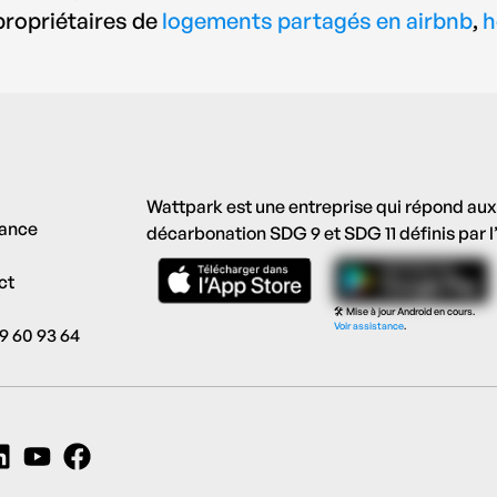
 propriétaires de
logements partagés en airbnb
,
h
Wattpark est une entreprise qui répond aux
tance
décarbonation SDG 9 et SDG 11 définis par 
ct
🛠️ Mise à jour Android en cours.
Voir assistance
.
9 60 93 64