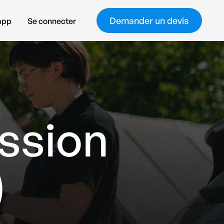
Demander un devis
’app
Se connecter
ommerce
ssion
)