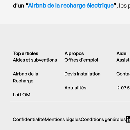
d’un
“
Airbnb de la recharge électrique
”
, les
Top articles
A propos
Aide
Aides et subventions
Offres d'emploi
Assis
Airbnb de la
Devis installation
Conta
Recharge
Actualités
📱07 5
Loi LOM
Confidentialité
Mentions légales
Conditions générales