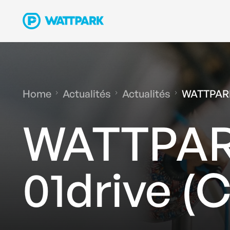
Home
Actualités
Actualités
WATTPARK 
WATTPARK
01drive (