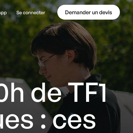
Demander un devis
’app
Se connecter
ommerce
0h de TF1
ues : ces