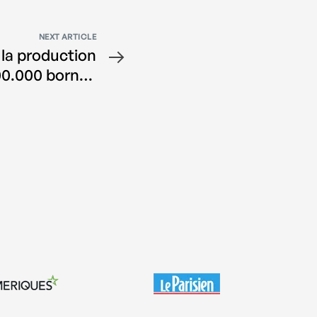
NEXT ARTICLE
la production
00.000 bornes
son partenaire
exclusif MMT-B