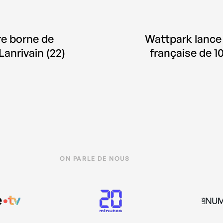
re borne de
Wattpark lance 
Lanrivain (22)
française de 1
par an avec 
industriel 
ON PARLE DE NOUS