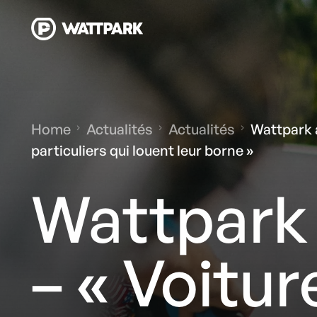
Home
Actualités
Actualités
Wattpark a
particuliers qui louent leur borne »
Wattpark 
– « Voitur