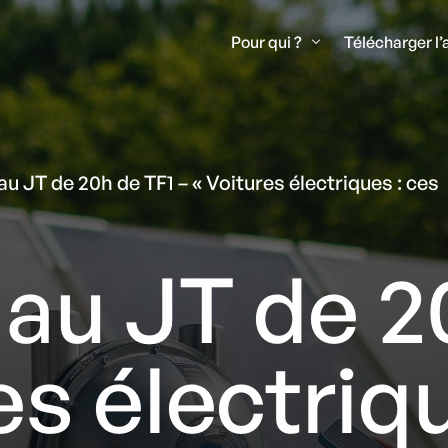
Pour qui ?
Télécharger l
Recharge à Domicile
u JT de 20h de TF1 – « Voitures électriques : ces
Recharge en Entreprise
Recharge en Hôtel et C
au JT de 2
es électriq