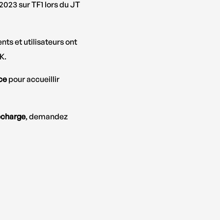
023 sur TF1 lors du JT
ents et utilisateurs ont
K.
ce
pour accueillir
recharge
, demandez