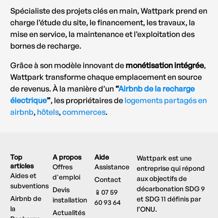
Spécialiste des projets clés en main, Wattpark prend en
charge l’étude du site, le financement, les travaux, la
mise en service, la maintenance et l’exploitation des
bornes de recharge.
Grâce à son modèle innovant de
monétisation intégrée
,
Wattpark transforme chaque emplacement en source
de revenus. À la manière d’un
“
Airbnb de la recharge
électrique
”
, les propriétaires de
logements partagés en
airbnb
,
hôtels
,
commerces
.
Top
A propos
Aide
Wattpark est une
articles
Offres
Assistance
entreprise qui répond
Aides et
d'emploi
aux objectifs de
Contact
subventions
décarbonation SDG 9
Devis
📱07 59
Airbnb de
et SDG 11 définis par
installation
60 93 64
la
l’ONU.
Actualités